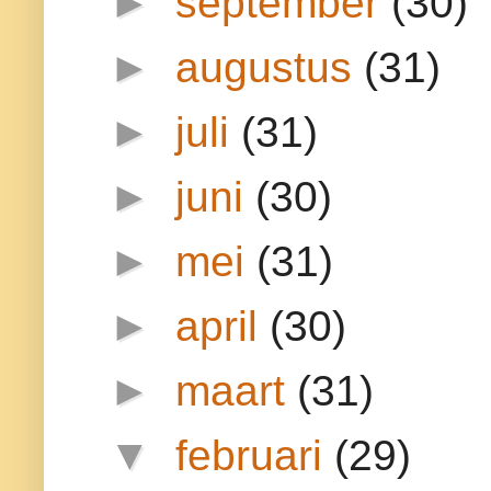
►
september
(30)
►
augustus
(31)
►
juli
(31)
►
juni
(30)
►
mei
(31)
►
april
(30)
►
maart
(31)
▼
februari
(29)