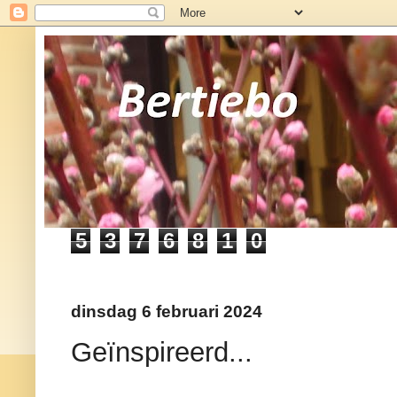
5
3
7
6
8
1
0
dinsdag 6 februari 2024
Geïnspireerd...