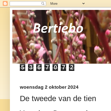
5
3
6
7
0
7
2
woensdag 2 oktober 2024
De tweede van de tien